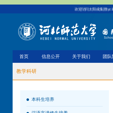
欢迎访问太阳成集团tyc151
首页
信息公开
关于我们
团队
教学科研
本科生培养