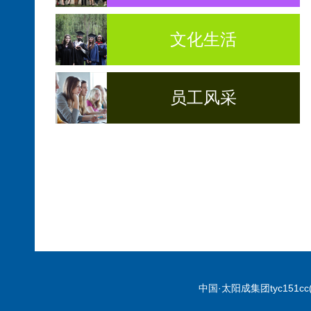
文化生活
员工风采
中国·太阳成集团tyc151