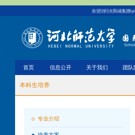
欢迎访问太阳成集团tyc15
首页
信息公开
关于我们
团队
本科生培养
专业介绍